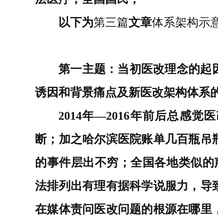
以下为
第三篇
文章
体系架构示
第一主题：当初医改理念的起因
诱因和背景痛点及新医改架构体系
2014年—2016年前后
总感觉医
断；
加之
哈尔滨医院账单几百瓶吊
的事件层出不穷；
全国各地类似的
法排列出有理有据科学说服力，导
在媒体责问医改问题的根源在哪里