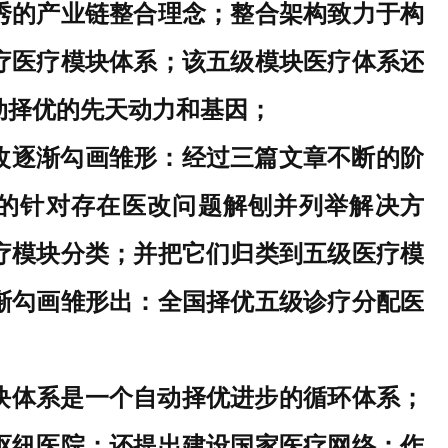
秀的产业链整合理念；
整合架构
致力于构
疗医疗模块体系
；
该
五级模块医疗
体系
还
动择优的先天动力和基因；
改逐渐勾画雏形：经过三篇文章不断的阶
停的针对存在医改问题解刨并列举解决方
疗模块分类；并把它们归类到五级医疗模
渐勾画雏形出：
全国择优五级诊疗分配医
块
体系
是
一个自动择优进步的
循环体系；
枢纽医院；还提出建设国家医疗网络：作