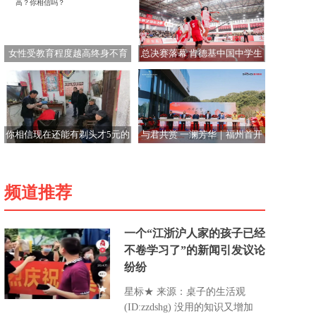
女性受教育程度越高终身不育
总决赛落幕 肯德基中国中学生
率越高？你相信吗？
三人篮球赛筑梦青春近二十载
你相信现在还能有剃头才5元的
与君共赏 一澜芳华｜福州首开
价格吗？这个理发店价格十几
君澜温泉酒店开业，福州文旅
年没变
新名片
频道推荐
一个“江浙沪人家的孩子已经
不卷学习了”的新闻引发议论
纷纷
星标★ 来源：桌子的生活观
(ID:zzdshg) 没用的知识又增加