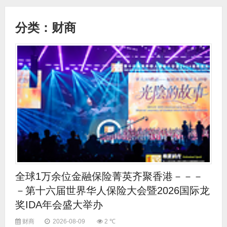
百胜中国蝉联“最佳ESG雇主”称号
5月上海二手房单月成交量回落至1.53万套
分类：财商
中国医疗器械行业协会2023产业年会盛大启幕
开放式照护，为认知症家庭分忧减负
新研发，海信中央空调又出新品
微软Office 365等多个在线服务遭遇中断 暂不清楚原因
从冰淇淋到酱香拿铁，再到酒心巧克力 茅台似乎在“不务正业”的路上越走越远
全球1万余位金融保险菁英齐聚香港－－－
－第十六届世界华人保险大会暨2026国际龙
奖IDA年会盛大举办
财商
2026-08-09
2 ℃