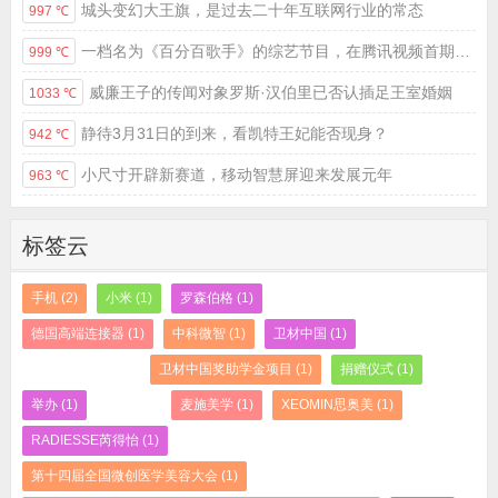
城头变幻大王旗，是过去二十年互联网行业的常态
997 ℃
一档名为《百分百歌手》的综艺节目，在腾讯视频首期上线
999 ℃
威廉王子的传闻对象罗斯·汉伯里已否认插足王室婚姻
1033 ℃
静待3月31日的到来，看凯特王妃能否现身？
942 ℃
小尺寸开辟新赛道，移动智慧屏迎来发展元年
963 ℃
标签云
手机 (2)
小米 (1)
罗森伯格 (1)
常州智慧新工厂 (1)
德国高端连接器 (1)
中科微智 (1)
卫材中国 (1)
重庆医科大学 (1)
卫材中国奖助学金项目 (1)
捐赠仪式 (1)
举办 (1)
捐赠 (1)
麦施美学 (1)
XEOMIN思奥美 (1)
RADIESSE芮得怡 (1)
BELOTERO保柔缇 (1)
第十四届全国微创医学美容大会 (1)