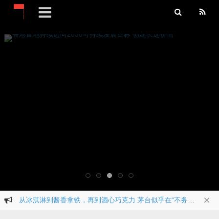
香港置地持续迈向2030可持续发展目标 创建长远价值
×
一文详解：如何选择超声波传感器
聚焦生物科技与精准护肤！麦吉丽掀起科学护肤新浪潮