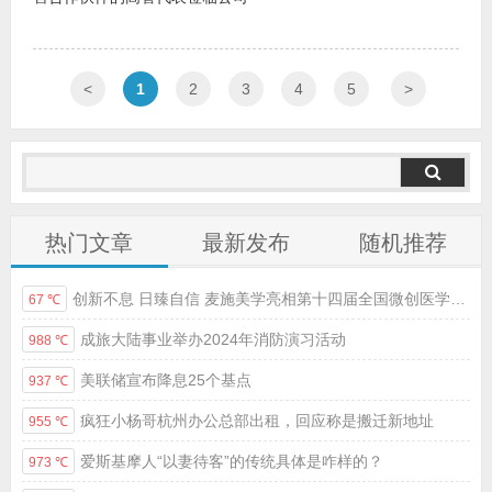
<
1
2
3
4
5
>
热门文章
最新发布
随机推荐
创新不息 日臻自信 麦施美学亮相第十四届全国微创医学美容大会
67 ℃
成旅大陆事业举办2024年消防演习活动
988 ℃
美联储宣布降息25个基点
937 ℃
疯狂小杨哥杭州办公总部出租，回应称是搬迁新地址
955 ℃
爱斯基摩人“以妻待客”的传统具体是咋样的？
973 ℃