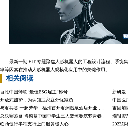
最新一期 EIT 专题聚焦人形机器人的工程设计流程、系
率等因素在推动人形机器人规模化应用中的关键作用。
相关阅读
百胜中国蝉联“最佳ESG雇主”称号
新研发
开放式照护，为认知症家庭分忧减负
中国医
与君共赏 一澜芳华｜福州首开君澜温泉酒店开业，福州文旅新名片
瑞银资
总决赛落幕 肯德基中国中学生三人篮球赛筑梦青春近二十载
临商银行半程支行上门服务暖人心
202