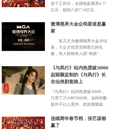
首个工作日，全国电影票房4.77
亿元，较初八的7.14亿元...
微博视界大会众明星谁是赢
家
前几天为微博视界大会才结
束，大众才欣赏完明星们的礼
服，有人惊艳有人因“奇葩”...
《与凤行》站内热度破30000
赵丽颖监制的《与凤行》长
在仙侠剧套路上
《与凤行》站内热度破30000，
只用了25小时39分钟。这样的数
据并不让人意外。此前搜狐娱...
连续两年春节档，张艺谋都
赢了