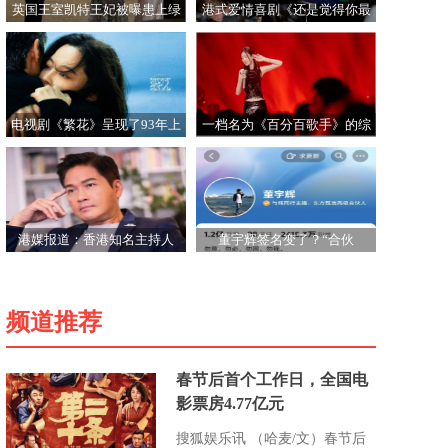
英国王室凯特王妃被曝患上绿
港式爱情喜剧《还是觉得你最
色癌症引发热议
好2》在北京首映
电视剧《繁花》呈现了93年上
一档名为《百分百歌手》的综
海证券市场的残酷斗争
艺节目，在腾讯视频首期上线
港媒报道：香港知名主持人
董宇辉签名变了？“合伙
TVB男演员郑启泰3日晚因病离
人”与“高级合伙人”的不同
世
频道推荐
春节后首个工作日，全国电
影票房4.77亿元
搜狐娱乐讯 （哈麦/文）春节后