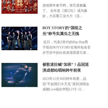
连续两年春节档，张艺谋都赢
了。 去年是《满江红》成为爆
款，力压重工业大片《流...
BOY STORY的“国组之
光”称号实属当之无愧
近日，代表Z世代的Hip-Hop男
子组合BOYSTORY在海外知名音
乐节目中的出色表现再度引发...
被歌迷狂喊“加班”！品冠巡
演成都站唱响跨年前夜
2023年12月30日跨年前夜，品
冠“不如我们今天见”巡回演唱会
成都Live场在华熙LIVE·52...