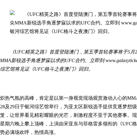
《UFC精英之路》首度登陆澳门，第五季首轮赛事将于5月
MMA新锐选手角逐梦寐以求的UFC合约。立即到 www.galaxytick
综艺馆将见证《UFC格斗之夜澳门》回归。
炽热气氛的高峰，肯定是以第一身视觉现场观赏激动人心的MMA
28及29日于银河综艺馆举行，为亚太区新锐选手提供竞逐梦想级
笼，让世界看见精彩耀眼的光芒，刺激程度不亚于其他赛事。现
星期六晚上攀上顶峰，上演由宋亚东与菲格雷多领衔的《UFC
势必满场欢呼，热情高涨。