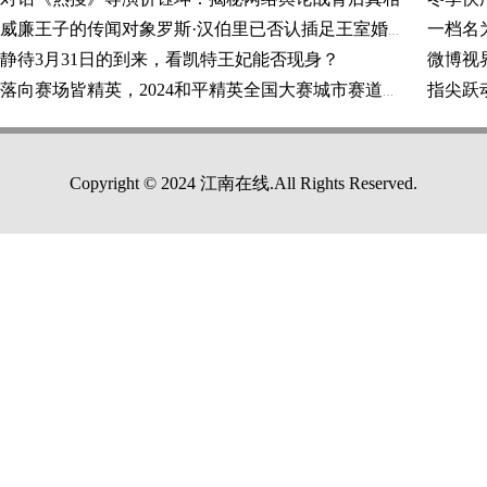
威廉王子的传闻对象罗斯·汉伯里已否认插足王室婚姻
静待3月31日的到来，看凯特王妃能否现身？
微博视
落向赛场皆精英，2024和平精英全国大赛城市赛道东大区赛倒计时2天！
Copyright © 2024 江南在线.All Rights Reserved.