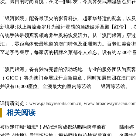
次。瞩目的时尚喜悦，在此一触即发，令宾客变成潮流焦点所在
「银河影院」配备最顶尖的影音科技、超豪华舒适的配套，以及
新境界; 以上海流金岁月为设计灵感的顶级娱乐圣殿【红伶】，
传统手法带领宾客领略养生奥秘恢复活力。从「澳門銀河」穿过
汇」，零距离体验最地道的澳门特色及亚洲魅力。百老汇美食街
至老字号餐厅，每家店的招牌名菜都令人难忘。设有约2,500
「澳門銀河」备有独特完善的活动场地，专业的服务团队为宾客
（ GICC ）将为澳门会展业开启新篇章，同时拓展集团在澳门的
并设有16,000座位、全澳最大的室内综艺馆——银河综艺馆。
详情请浏览：
www.galaxyresorts.com.cn
,
www.broadwaymacau.co
相关阅读
被歌迷狂喊“加班”！品冠巡演成都站唱响跨年前夜
陆雨婷
对话《热搜》导演忻钰坤：揭秘网络舆论战背后真相
冬季快