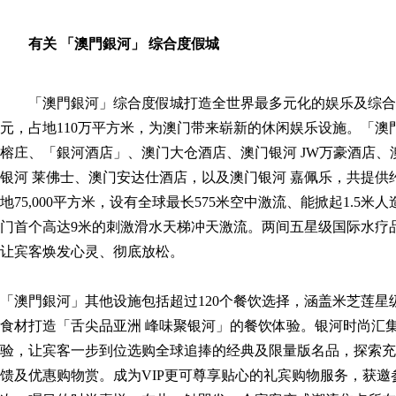
有关 「澳門銀河」 综合度假城
「澳門銀河」综合度假城打造全世界最多元化的娱乐及综合
元，占地110万平方米，为澳门带来崭新的休闲娱乐设施。「
榕庄、「銀河酒店」、澳门大仓酒店、澳门银河 JW万豪酒店、
银河 莱佛士、澳门安达仕酒店，以及澳门银河 嘉佩乐，共提供约
地75,000平方米，设有全球最长575米空中激流、能掀起1.5
门首个高达9米的刺激滑水天梯冲天激流。两间五星级国际水疗
让宾客焕发心灵、彻底放松。
「澳門銀河」其他设施包括超过120个餐饮选择，涵盖米芝莲
食材打造「舌尖品亚洲 峰味聚银河」的餐饮体验。银河时尚汇
验，让宾客一步到位选购全球追捧的经典及限量版名品，探索充
馈及优惠购物赏。成为VIP更可尊享贴心的礼宾购物服务，获