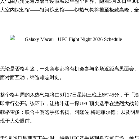
人气由八角笼遍及奢华度假城以至整个世界。随着5月28日至3
大室内综艺馆——银河综艺馆——炽热气氛将推至极致高峰，全
无论是否格斗迷，一众宾客都将有机会参与多场近距离见面会、
面对面互动，缔造难忘时刻。
整个格斗周的炽热气氛将由5月27日星期三晚上6时45分，于
即举行公开训练环节，让格斗迷一探UFC顶尖选手在激烈大战
菲格雷多；联合主赛选手张名扬、阿隆佐‧梅尼菲尔德；以及明
现于大众眼前。
于5月29日星期五下午4时，特邀UFC选手将现身东翼广场，