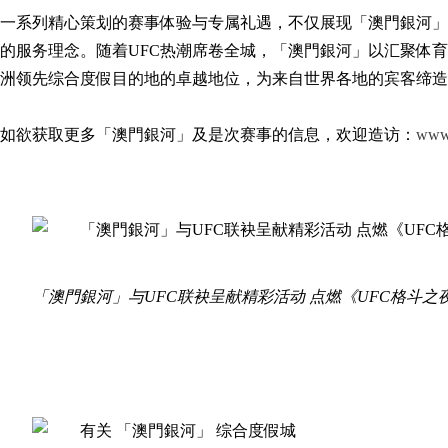
一系列精心策划的赛事体验与专属礼遇，不仅展现「澳門銀河」
的服务理念。随着UFC热潮席卷全城，「澳門銀河」以汇聚体
洲领先综合度假目的地的卓越地位，为来自世界各地的宾客缔造
如欲获取更多「澳門銀河」及是次赛事的信息，欢迎造访：
www
「澳門銀河」与UFC联袂呈献精彩活动 点燃《UFC格斗