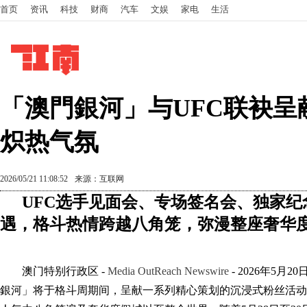
首页
资讯
科技
财商
汽车
文娱
家电
生活
「澳門銀河」与UFC联袂呈
炽热气氛
2026/05/21 11:08:52
来源：互联网
UFC选手见面会、专场签名会、独家
遇，格斗热情跨越八角笼，弥漫整座奢华
澳门特别行政区 -
Media OutReach Newswire
- 2026年5月
銀河」将于格斗周期间，呈献一系列精心策划的沉浸式粉丝活动