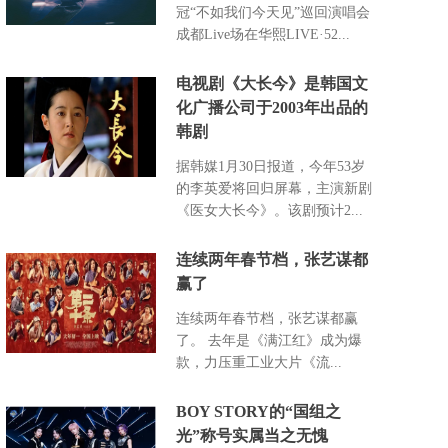
冠“不如我们今天见”巡回演唱会
成都Live场在华熙LIVE·52...
电视剧《大长今》是韩国文
化广播公司于2003年出品的
韩剧
据韩媒1月30日报道，今年53岁
的李英爱将回归屏幕，主演新剧
《医女大长今》。该剧预计2...
连续两年春节档，张艺谋都
赢了
连续两年春节档，张艺谋都赢
了。 去年是《满江红》成为爆
款，力压重工业大片《流...
BOY STORY的“国组之
光”称号实属当之无愧