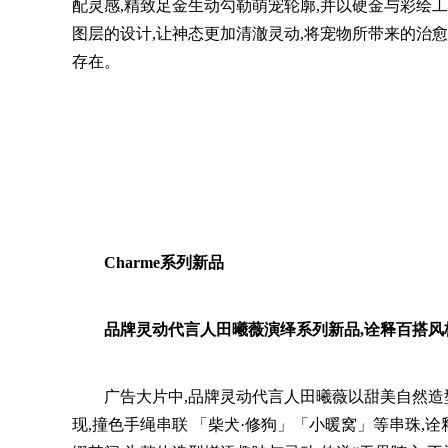
配灵感,精致足金生动勾勒萌宠轮廓,并以硬金与彩绘
图层的设计,让神态更加清澈灵动,将宠物所带来的治愈
存在。
Charme系列新品
品牌灵动代言人田曦薇演绎系列新品,诠释百搭风
广告大片中,品牌灵动代言人田曦薇以甜美自然造型
现,撞色手绳串联 「柴犬·修狗」「小暖窝」等串珠,诠释充