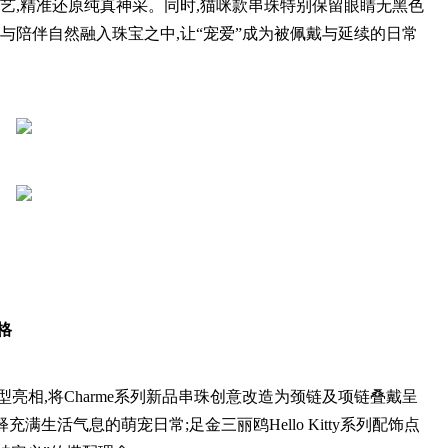
工艺,精准还原纯真神采。同时,猫咪款串珠特别保留眼睛无黑色
与陪伴自然融入珠宝之中,让“宠爱”成为被佩戴与延续的日常
格
亮相,将Charme系列新品串珠创意改造为颈链及项链叠戴呈
满生活气息的萌宠日常;足金三丽鸥Hello Kitty系列配饰点