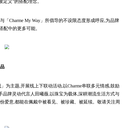
不被定义”的搭配理念。
Charme My Way」所倡导的不设限态度形成呼应,为品牌
搭配中的更多可能。
新品
宠爱由我」为主题,开展线上下联动活动,以Charme串联多元情感,鼓励
手品牌灵动代言人田曦薇,以珠宝为载体,深耕潮流生活方式与
一份爱意,都能在佩戴中被看见、被珍藏、被延续。敬请关注周