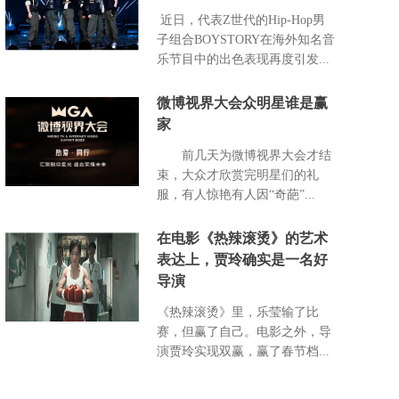
近日，代表Z世代的Hip-Hop男
子组合BOYSTORY在海外知名音
乐节目中的出色表现再度引发...
微博视界大会众明星谁是赢
家
前几天为微博视界大会才结
束，大众才欣赏完明星们的礼
服，有人惊艳有人因“奇葩”...
在电影《热辣滚烫》的艺术
表达上，贾玲确实是一名好
导演
《热辣滚烫》里，乐莹输了比
赛，但赢了自己。电影之外，导
演贾玲实现双赢，赢了春节档...