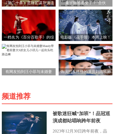
《第二十条》是张艺谋导演这
董宇辉签名变了？“合伙
几年来的最佳作品？
人”与“高级合伙人”的不同
一档名为《百分百歌手》的综
电影版《花千骨》本周上映！
艺节目，在腾讯视频首期上线
有网友拍到汪小菲与未婚妻
饰演明玉格格的演员刘雨欣称
Mandy带着前妻大S的女儿小玥
家中被盗“几十年奋斗家当被一
儿一起街头吃路边摊
扫而空”
频道推荐
被歌迷狂喊“加班”！品冠巡
演成都站唱响跨年前夜
2023年12月30日跨年前夜，品