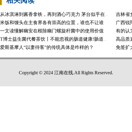
相关阅读
从冰淇淋到酱香拿铁，再到酒心巧克力 茅台似乎在“不务正业”的路上越走越远
米饭和馒头在主食界各有崇高的位置，谁也不让谁
一文读懂解幽安在根除幽门螺旋杆菌中的使用价值
高品质
T博士益生菌代餐茶饮丨不能忽视的肠道健康!肠道不好，如何调理？
爱斯基摩人“以妻待客”的传统具体是咋样的？
免签扩
Copyright © 2024 江南在线.All Rights Reserved.