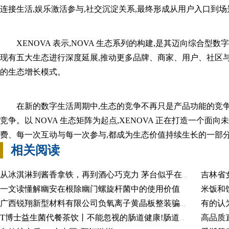
连接生活,娱乐激活参与,社交沉淀关系,最终形成从用户入口到
XENOVA 表示,NOVA 生态系列的构建,是其迈向综合型数
现有五大生态进行深度延展,推动更多品牌、商家、用户、社区
的生态增长模式。
在新的数字生活周期中,生态的竞争不再只是产品功能的竞
竞争。以 NOVA 生态矩阵为起点,XENOVA 正在打造一个
费、每一次互动与每一次参与,都成为生态价值持续生长的一部
相关阅读
从冰淇淋到酱香拿铁，再到酒心巧克力 茅台似乎在“不务正业”的路上越走越远
一文读懂解幽安在根除幽门螺旋杆菌中的使用价值
米饭和
广西锐翔新型材料有限公司负氧离子黄晶板整装骗你增加了家的辨识度
高品质
T博士益生菌代餐茶饮丨不能忽视的肠道健康!肠道不好，如何调理？