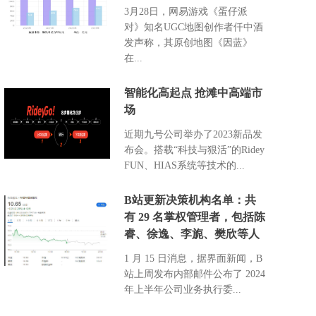
3月28日，网易游戏《蛋仔派
对》知名UGC地图创作者仟中酒
发声称，其原创地图《因蓝》
在...
智能化高起点 抢滩中高端市
场
近期九号公司举办了2023新品发
布会。搭载“科技与狠活”的Ridey
FUN、HIAS系统等技术的...
B站更新决策机构名单：共
有 29 名掌权管理者，包括陈
睿、徐逸、李旎、樊欣等人
1 月 15 日消息，据界面新闻，B
站上周发布内部邮件公布了 2024
年上半年公司业务执行委...