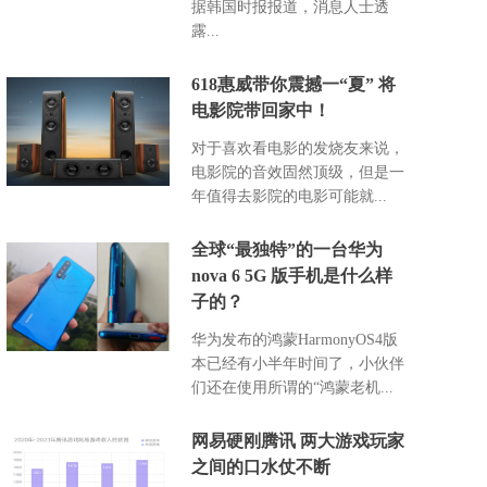
据韩国时报报道，消息人士透
露...
618惠威带你震撼一“夏” 将
电影院带回家中！
对于喜欢看电影的发烧友来说，
电影院的音效固然顶级，但是一
年值得去影院的电影可能就...
全球“最独特”的一台华为
nova 6 5G 版手机是什么样
子的？
华为发布的鸿蒙HarmonyOS4版
本已经有小半年时间了，小伙伴
们还在使用所谓的“鸿蒙老机...
网易硬刚腾讯 两大游戏玩家
之间的口水仗不断