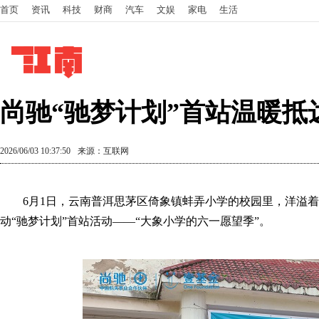
首页
资讯
科技
财商
汽车
文娱
家电
生活
尚驰“驰梦计划”首站温暖抵
2026/06/03 10:37:50
来源：互联网
6月1日，云南普洱思茅区倚象镇蚌弄小学的校园里，洋溢
动“驰梦计划”首站活动——“大象小学的六一愿望季”。