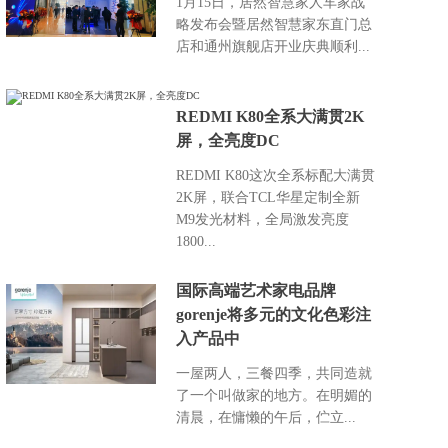
1月15日，居然智慧家人车家战
略发布会暨居然智慧家东直门总
店和通州旗舰店开业庆典顺利...
REDMI K80全系大满贯2K
屏，全亮度DC
REDMI K80这次全系标配大满贯
2K屏，联合TCL华星定制全新
M9发光材料，全局激发亮度
1800...
国际高端艺术家电品牌
gorenje将多元的文化色彩注
入产品中
一屋两人，三餐四季，共同造就
了一个叫做家的地方。在明媚的
清晨，在慵懒的午后，伫立...