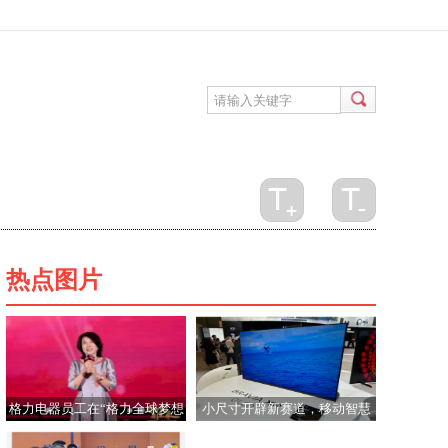
热点图片
格力电器员工在“格力全球梦想
小尺寸开辟新赛道，移动智慧
盛典”上合唱《我妈董明珠》的
屏迎来发展元年