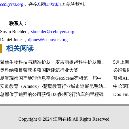
cebuyers.org
，并在
X
和
LinkedIn
上关注我们。
联系人：
Susan Buehler，
sbuehler＠cebuyers.org
Daniel Jones，
djones＠cebuyers.org
相关阅读
5月上
聚焦生物科技与精准护肤！麦吉丽掀起科学护肤新浪潮
奥雅纳项目荣获多项国际建筑行业大奖
易智瑞携国产地理信息平台GeoScene亮相第一届中国测绘地理信息大会
中哈两
安道教育（Amdox）•慧聪教育行业城市巡展昆明站成功召开
总部位于迪拜的公司获得100多辆飞行汽车的里程碑式订单
Copyright © 2024 江南在线.All Rights Reserved.