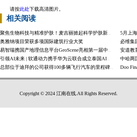
请
按
此处
下载高清图片。
相关阅读
5月上
聚焦生物科技与精准护肤！麦吉丽掀起科学护肤新浪潮
奥雅纳项目荣获多项国际建筑行业大奖
易智瑞携国产地理信息平台GeoScene亮相第一届中国测绘地理信息大会
中哈两
引领AI未来 | 软通动力携手华为云联合成立泰国AI云智社区
总部位于迪拜的公司获得100多辆飞行汽车的里程碑式订单
Copyright © 2024 江南在线.All Rights Reserved.