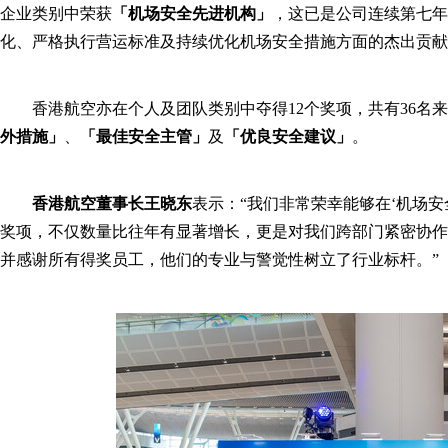
企业类别中荣获
「机场安全先进机构」
，这已是公司连续第七年
化、严格执行营运标准及持续优化机场安全措施方面的杰出贡献
香港航空亦在个人及团队类别中夺得12个奖项，共有36名
外措施」
、
「最佳安全主管」
及
「优良安全建议」
。
香港航空董事长王晓东
表示：
“
我们非常荣幸能够在
‘
机场安
奖项，不仅数量比往年有显著增长，更是对我们跨部门紧密协作
并感谢所有得奖员工，他们的专业与警觉性树立了行业标杆。
”