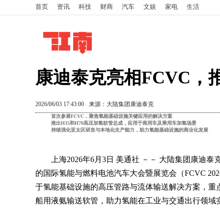
首页
资讯
科技
财商
汽车
文娱
家电
生活
康迪泰克亮相FCVC，推
2026/06/03 17:43:00
来源：大陆集团康迪泰克
首次参展
FCVC
，聚焦氢能基础设施关键应用的解决方案
推出
H35
和
H70
高压加氢软管总成，应用于商用车及乘用车加氢场景
持续强化亚太区研发与本地化生产能力，助力氢能基础设施的商业化发展
上海
2026年6月3日
美通社 －－ 大陆集团康迪泰克（
的国际氢能与燃料电池汽车大会暨展览会（FCVC 20
于氢能基础设施的高压管路与流体输送解决方案，重点
船用液氨输送软管，助力氢能在工业与交通出行领域