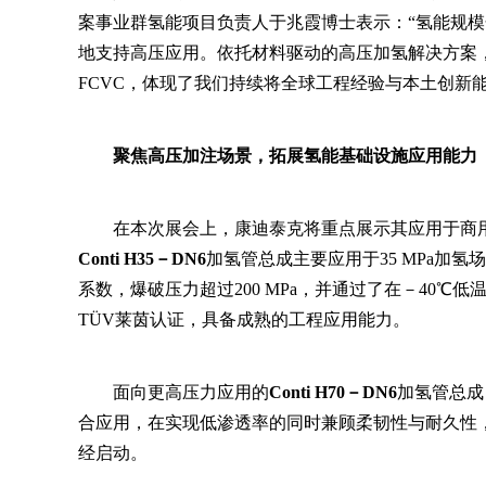
案事业群氢能项目负责人于兆霞博士表示：“氢能规
地支持高压应用。依托材料驱动的高压加氢解决方案
FCVC，体现了我们持续将全球工程经验与本土创新
聚焦高压加注场景，拓展氢能基础设施应用能力
在本次展会上，康迪泰克将重点展示其应用于商
Conti H35－DN6
加氢管总成主要应用于35 MPa加氢场
系数，爆破压力超过200 MPa，并通过了在－40℃低
TÜV莱茵认证，具备成熟的工程应用能力。
面向更高压力应用的
Conti H70－DN6
加氢管总成
合应用，在实现低渗透率的同时兼顾柔韧性与耐久性，该
经启动。