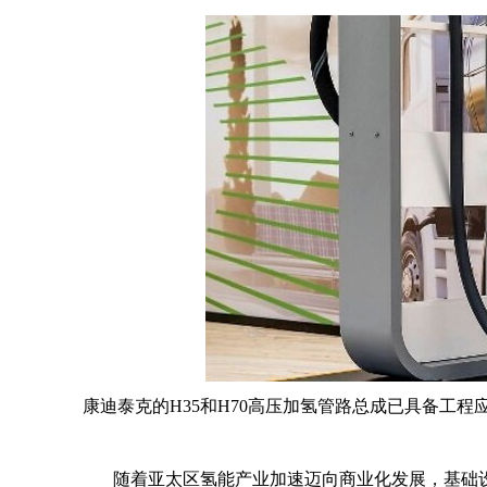
康迪泰克的H35和H70高压加氢管路总成已具备工
随着亚太区氢能产业加速迈向商业化发展，基础