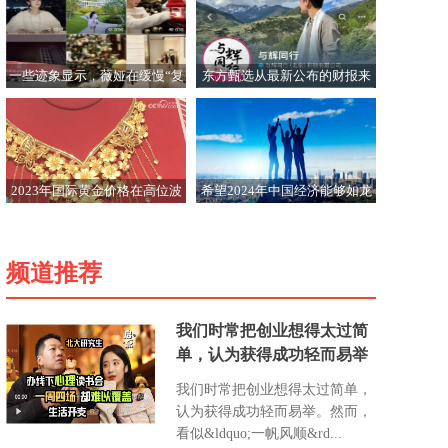
一些迹象显示，薇娅在缓慢“复
东方甄选从最新公布的财报来
出”
看，这位“卖货能手”似乎卖得
动货却赚不到钱？
2023年国际黄金价格在高位波
希望2024年中国经济能够如龙
动，黄金类投资品深受消费者
一般飞翔在天际
青睐
频道推荐
我们时常把创业想得太过简
单，认为获得成功轻而易举
我们时常把创业想得太过简单，
认为获得成功轻而易举。然而，
看似&ldquo;一帆风顺&rd...