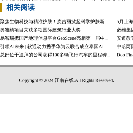
相关阅读
5月上
聚焦生物科技与精准护肤！麦吉丽掀起科学护肤新浪潮
奥雅纳项目荣获多项国际建筑行业大奖
易智瑞携国产地理信息平台GeoScene亮相第一届中国测绘地理信息大会
中哈两
引领AI未来 | 软通动力携手华为云联合成立泰国AI云智社区
总部位于迪拜的公司获得100多辆飞行汽车的里程碑式订单
Copyright © 2024 江南在线.All Rights Reserved.