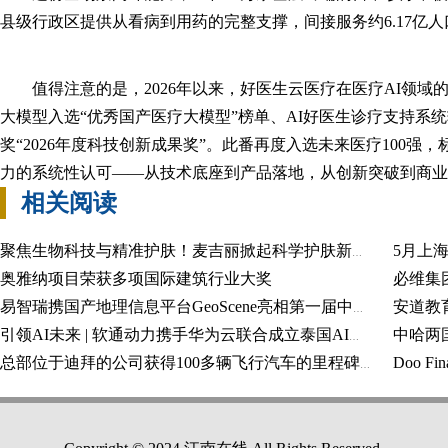
县级行政区提供从看病到用药的完整支撑，间接服务约6.17亿人
值得注意的是，2026年以来，好医生云医疗在医疗AI领
大模型入选“优秀国产医疗大模型”榜单、AI好医生诊疗支持系统
奖“2026年度科技创新成果奖”。此番再度入选未来医疗100
力的系统性认可——从技术底座到产品落地，从创新突破到商业
相关阅读
5月上
聚焦生物科技与精准护肤！麦吉丽掀起科学护肤新浪潮
奥雅纳项目荣获多项国际建筑行业大奖
易智瑞携国产地理信息平台GeoScene亮相第一届中国测绘地理信息大会
中哈两
引领AI未来 | 软通动力携手华为云联合成立泰国AI云智社区
总部位于迪拜的公司获得100多辆飞行汽车的里程碑式订单